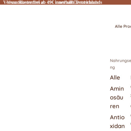
Versandkostenfrei ab 49€ innerhalb Deutschlands
Versandkostenfrei ab 49€ innerhalb Deutschlands
Alle Pro
Nahrungse
ng
Alle
Amin
osäu
ren
Antio
xidan