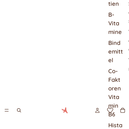
tien
B-
Vita
mine
Bind
emitt
el
Co-
Fakt
oren
Vita
min
B6
Hista