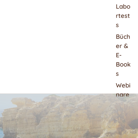
Labo
rtest
s
Büch
er &
E-
Book
s
Webi
nare
Gesc
henk
guts