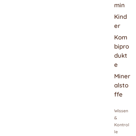
min
Kind
er
Kom
bipro
dukt
e
Miner
alsto
ffe
Wissen
&
Kontrol
le