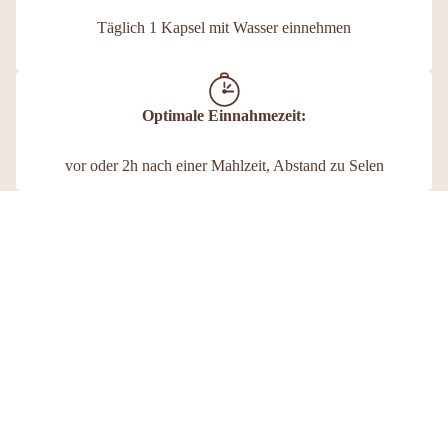
Täglich 1 Kapsel mit Wasser einnehmen
Optimale Einnahmezeit:
vor oder 2h nach einer Mahlzeit, Abstand zu Selen
Echte Stimmen. Echte Erfahrungen.
Echte Ergebnisse.
Nichts ist schöner als ehrliches Feedback von Menschen, die
€16,30
unsere Produkte bereits in ihren Alltag integriert haben. Lass dich
von ihren Erfahrungen inspirieren und finde heraus, warum sie
uns vertrauen.
Hier findest du ähnliche Produkte