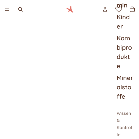
min
Kind
er
Kom
bipro
dukt
e
Miner
alsto
ffe
Wissen
&
Kontrol
le