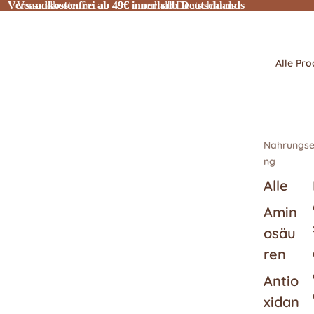
Versandkostenfrei ab 49€ innerhalb Deutschlands
Versandkostenfrei ab 49€ innerhalb Deutschlands
Alle Pro
Nahrungse
ng
Alle
Amin
osäu
ren
Antio
xidan