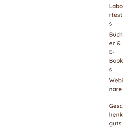
Labo
rtest
s
Büch
er &
E-
Book
s
Webi
nare
Gesc
henk
guts