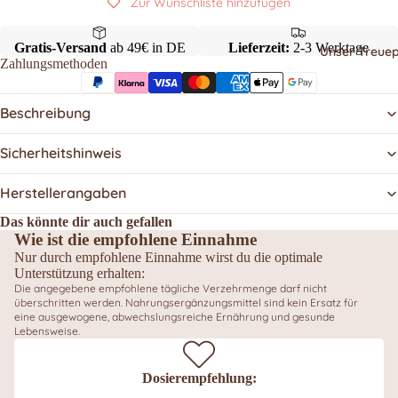
Zur Wunschliste hinzufügen
Gratis-Versand
ab 49€ in DE
Lieferzeit:
2-3 Werktage
Unser Treu
Zahlungsmethoden
Beschreibung
Sicherheitshinweis
Herstellerangaben
Das könnte dir auch gefallen
Wie ist die empfohlene Einnahme
Nur durch empfohlene Einnahme wirst du die optimale
Unterstützung erhalten:
Die angegebene empfohlene tägliche Verzehrmenge darf nicht
überschritten werden. Nahrungsergänzungsmittel sind kein Ersatz für
eine ausgewogene, abwechslungsreiche Ernährung und gesunde
Lebensweise.
Dosierempfehlung: