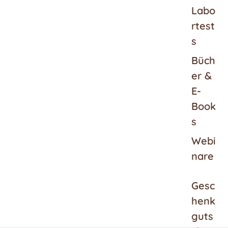
Labo
rtest
s
Büch
er &
E-
Book
s
Webi
nare
Gesc
henk
guts