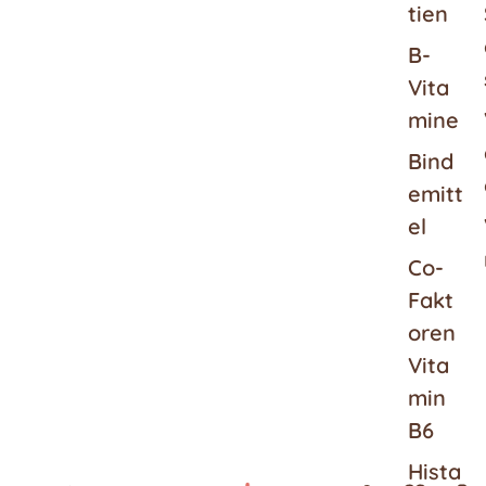
tien
B-
Vita
mine
Bind
emitt
el
Co-
Fakt
oren
Vita
min
B6
Hista