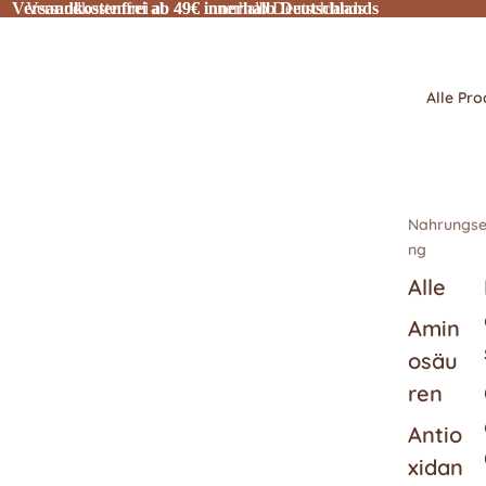
Versandkostenfrei ab 49€ innerhalb Deutschlands
Versandkostenfrei ab 49€ innerhalb Deutschlands
Alle Pro
Nahrungse
ng
Alle
Amin
osäu
ren
Antio
xidan