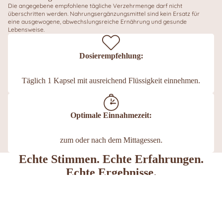
Die angegebene empfohlene tägliche Verzehrmenge darf nicht
überschritten werden. Nahrungsergänzungsmittel sind kein Ersatz für
eine ausgewogene, abwechslungsreiche Ernährung und gesunde
Lebensweise.
Dosierempfehlung:
Täglich 1 Kapsel mit ausreichend Flüssigkeit einnehmen.
Optimale Einnahmezeit:
zum oder nach dem Mittagessen.
Echte Stimmen. Echte Erfahrungen.
Echte Ergebnisse.
Nichts ist schöner als ehrliches Feedback von Menschen, die
unsere Produkte bereits in ihren Alltag integriert haben. Lass dich
von ihren Erfahrungen inspirieren und finde heraus, warum sie
uns vertrauen.
€32,90
Hier findest du ähnliche Produkte